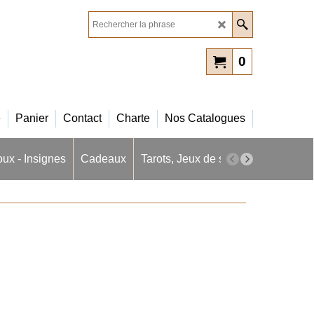
0
e
Panier
Contact
Charte
Nos Catalogues
oux - Insignes
Cadeaux
Tarots, Jeux de société
Masques 