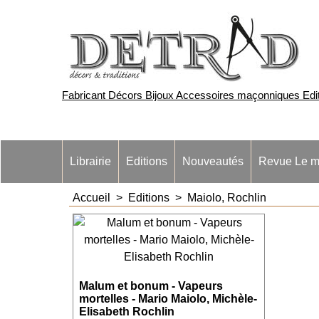
Fabricant Décors Bijoux Accessoires maçonniques Edite
Librairie
Editions
Nouveautés
Revue Le m
Accueil
>
Editions
>
Maiolo, Rochlin
Malum et bonum - Vapeurs
mortelles - Mario Maiolo, Michèle-
Elisabeth Rochlin