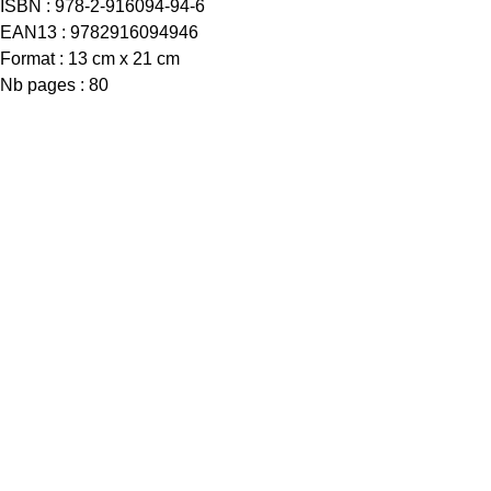
ISBN : 978-2-916094-94-6
EAN13 : 9782916094946
Format : 13 cm x 21 cm
Nb pages : 80