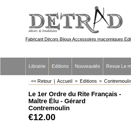
Fabricant Décors Bijoux Accessoires maçonniques Edite
Librairie
Editions
Nouveautés
Revue Le m
<< Retour
|
Accueil
>
Editions
>
Contremouli
Le 1er Ordre du Rite Français -
Maître Élu - Gérard
Contremoulin
€
12.00