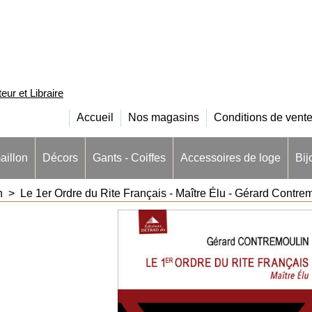
ur et Libraire
Accueil
Nos magasins
Conditions de vent
aillon
Décors
Gants - Coiffes
Accessoires de loge
Bij
n
>
Le 1er Ordre du Rite Français - Maître Élu - Gérard Contre