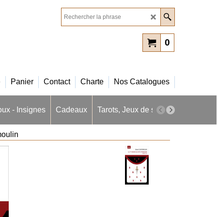
0
e
Panier
Contact
Charte
Nos Catalogues
oux - Insignes
Cadeaux
Tarots, Jeux de société
Masques 
moulin