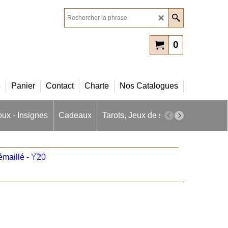
0
e
Panier
Contact
Charte
Nos Catalogues
oux - Insignes
Cadeaux
Tarots, Jeux de société
Masques 