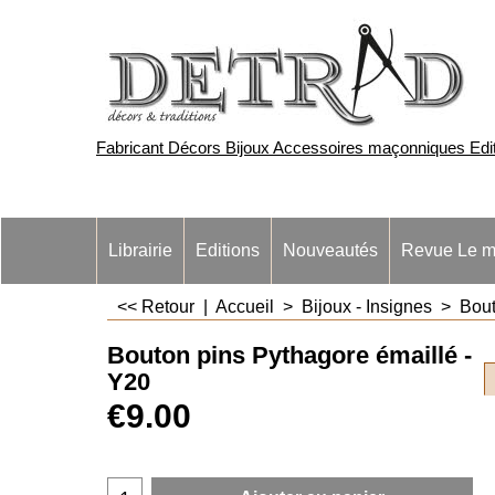
Fabricant Décors Bijoux Accessoires maçonniques Edite
Librairie
Editions
Nouveautés
Revue Le m
<< Retour
|
Accueil
>
Bijoux - Insignes
>
Bout
Bouton pins Pythagore émaillé -
Y20
€
9.00